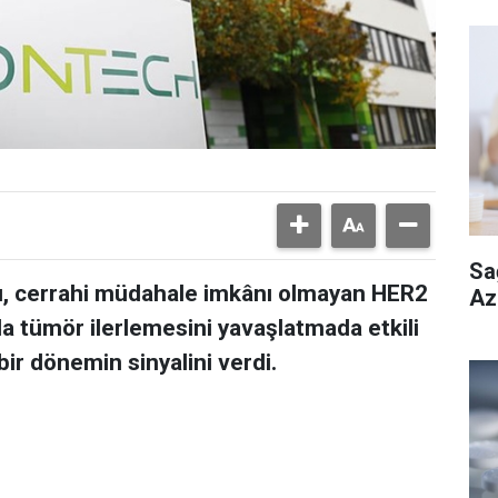
Sa
cı, cerrahi müdahale imkânı olmayan HER2
Aza
a tümör ilerlemesini yavaşlatmada etkili
bir dönemin sinyalini verdi.