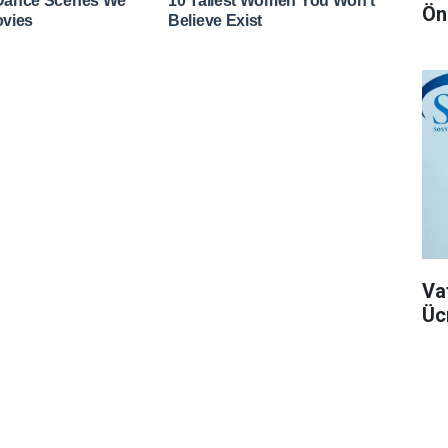
Ön
Va
Üc