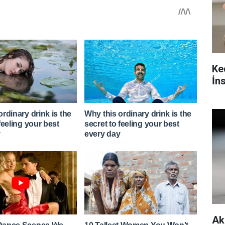
Ke
İn
Ak