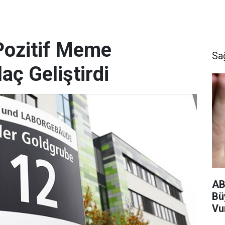
ozitif Meme
Sa
aç Geliştirdi
AB
Bü
Vu