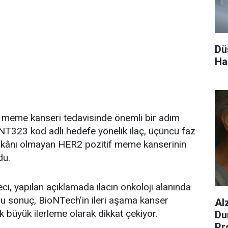
Dü
Ha
, meme kanseri tedavisinde önemli bir adım
i BNT323 kod adlı hedefe yönelik ilaç, üçüncü faz
imkânı olmayan HER2 pozitif meme kanserinin
du.
i, yapılan açıklamada ilacın onkoloji alanında
. Bu sonuç, BioNTech’in ileri aşama kanser
Al
k büyük ilerleme olarak dikkat çekiyor.
Du
Pr