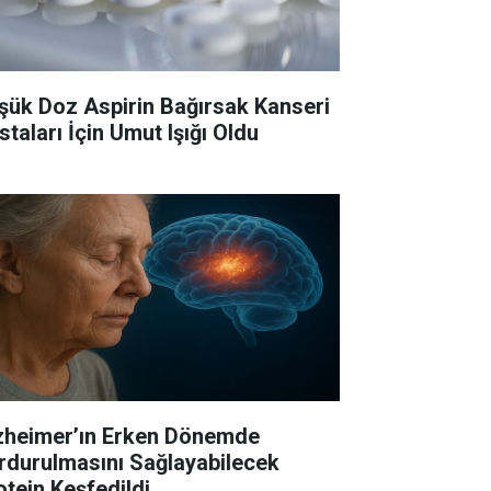
şük Doz Aspirin Bağırsak Kanseri
staları İçin Umut Işığı Oldu
zheimer’ın Erken Dönemde
rdurulmasını Sağlayabilecek
otein Keşfedildi