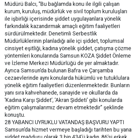
Müdürü Balcı, “Bu bağlamda konu ile ilgili çalışan
kurum, kuruluş, müdürlük ve sivil toplum kuruluşları
ile işbirliği içerisinde şiddet uygulayanlara yönelik
farkındalık kazandırmak amaçlı eğitim faaliyetleri
sürdürülmektedir. Denetimli Serbestlik
Müdürlüklerinin planladığı aile içi şiddet, toplumsal
cinsiyet eşitliği, kadına yönelik şiddet, çatışma çözme
yöntemleri konularında Samsun KOZA Şiddet Önleme
ve İzleme Merkezi Müdürlüğü de yer almaktadır.
Ayrıca Samsun’da bulunan Bafra ve Çarşamba
cezaevlerinde aynı konularda hükümlü ve tutuklulara
yönelik eğitim faaliyetleri düzenlenmektedir. Bunların
yanı sıra kahvehanede, sanayide ve okullarda da
’Kadına Karşı Şiddet’, ‘Akran Şiddeti’ gibi konularda
eğitim çalışmalarımız devam etmektedir” şeklinde
konuştu.
28 YABANCI UYRUKLU VATANDAŞ BAŞVURU YAPTI
Samsun’da hizmet vermeye başladığı tarihten bu yana
şiddet mağduru olarak 3 bin 434’ü kadın, 86’si erkek