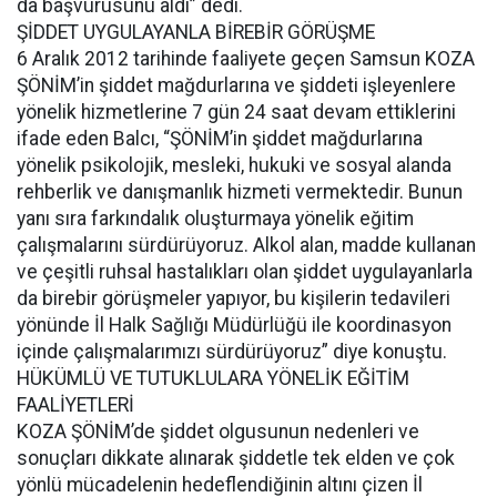
da başvurusunu aldı” dedi.
ŞİDDET UYGULAYANLA BİREBİR GÖRÜŞME
6 Aralık 2012 tarihinde faaliyete geçen Samsun KOZA
ŞÖNİM’in şiddet mağdurlarına ve şiddeti işleyenlere
yönelik hizmetlerine 7 gün 24 saat devam ettiklerini
ifade eden Balcı, “ŞÖNİM’in şiddet mağdurlarına
yönelik psikolojik, mesleki, hukuki ve sosyal alanda
rehberlik ve danışmanlık hizmeti vermektedir. Bunun
yanı sıra farkındalık oluşturmaya yönelik eğitim
çalışmalarını sürdürüyoruz. Alkol alan, madde kullanan
ve çeşitli ruhsal hastalıkları olan şiddet uygulayanlarla
da birebir görüşmeler yapıyor, bu kişilerin tedavileri
yönünde İl Halk Sağlığı Müdürlüğü ile koordinasyon
içinde çalışmalarımızı sürdürüyoruz” diye konuştu.
HÜKÜMLÜ VE TUTUKLULARA YÖNELİK EĞİTİM
FAALİYETLERİ
KOZA ŞÖNİM’de şiddet olgusunun nedenleri ve
sonuçları dikkate alınarak şiddetle tek elden ve çok
yönlü mücadelenin hedeflendiğinin altını çizen İl