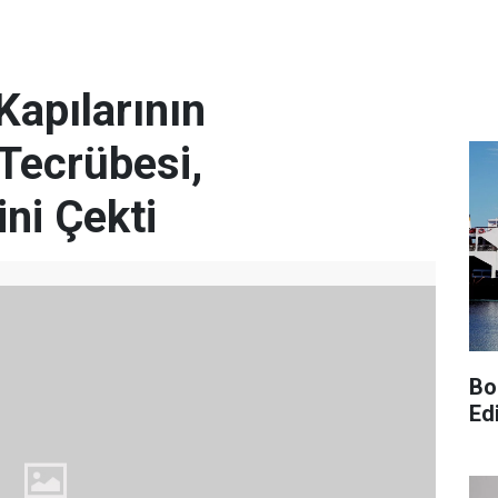
apılarının
Tecrübesi,
ini Çekti
Bo
Edi