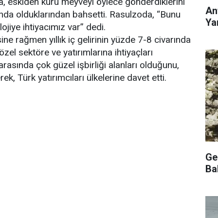
, eskiden kuru meyveyi öylece gönderdiklerini
An
nda olduklarından bahsetti. Rasulzoda, “Bunu
Ya
ojiye ihtiyacımız var” dedi.
ine rağmen yıllık iç gelirinin yüzde 7-8 civarında
zel sektöre ve yatırımlarına ihtiyaçları
arasında çok güzel işbirliği alanları olduğunu,
ek, Türk yatırımcıları ülkelerine davet etti.
Ge
Ba