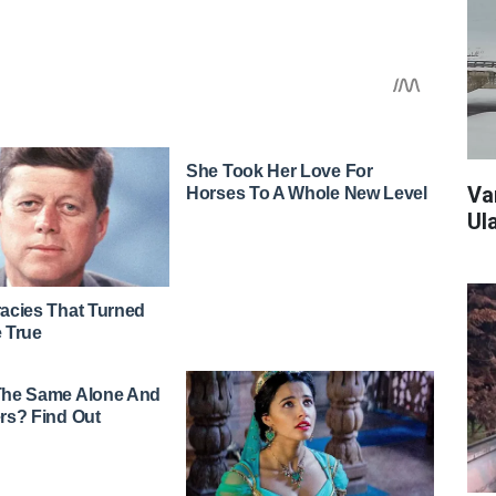
Va
Ul