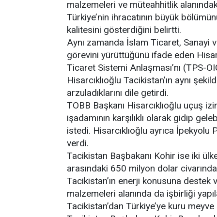
malzemeleri ve müteahhitlik alanındaki 
Türkiye’nin ihracatının büyük bölümün
kalitesini gösterdiğini belirtti.
Aynı zamanda İslam Ticaret, Sanayi v
görevini yürüttüğünü ifade eden Hisarc
Ticaret Sistemi Anlaşması’nı (TPS-OIC)
Hisarcıklıoğlu Tacikistan’ın aynı şe
arzuladıklarını dile getirdi.
TOBB Başkanı Hisarcıklıoğlu uçuş izi
işadamının karşılıklı olarak gidip gele
istedi. Hisarcıklıoğlu ayrıca İpekyolu 
verdi.
Tacikistan Başbakanı Kohir ise iki ülke
arasındaki 650 milyon dolar civarındaki
Tacikistan’ın enerji konusuna destek v
malzemeleri alanında da işbirliği yap
Tacikistan’dan Türkiye’ye kuru meyv