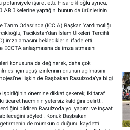
potansiyele işaret etti. Hisarcıklıoğlu ayrıca,
ü AB ülkelerine yaptığını bunun da ürünlerinin
e Tarım Odası’nda (ICCIA) Başkan Yardımcılığı
ıklıoğlu, Tacikistan’dan İslam Ülkeleri Tercihli
 imzalamasını beklediklerini ifade etti.
kilde ECOTA anlaşmasına da imza atmasını
nleri konusuna da değinerek, daha çok
bilmesi için uçuş izinlerinin önünün açılmasını
Projesi’ne ilişkin de Başbakan Rasulzoda’ya bilgi
 işbirliğinin önemine dikkat çekerek, iki taraf
 ticaret hacminin yetersiz kaldığını belirtti.
erdiğini bildiren Rasulzoda yol yapımı ve inşaat
ılabileceğini söyledi. Konuk Başbakan
e getirmenin de mümkün olduğunu kaydetti.