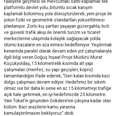
faaliyete geçmesi ile mevcuttaki sathi kaplamalı tek
platformlu devlet yolu, bitümlü sıcak karışım
kaplamalı bölünmüş yola dönüştürülerek, yeni proje ile
yolun fiziki ve geometrik standartları yükseltilmesi
planlanıyor. Zorlu kış şartları yaşayan güzergahta, hızlı
ve güvenli trafik akışı ile önemli turizm ve ticaret
merkezlerine ulaşımda kolaylık sağlayacak yolda
ölümü kazaların en aza inmesi hedefleniyor. Yeşilırmak
kenarında paralel olarak devam eden yol çalışmalarıyla
ilgili bilgi veren Doğuş İnşaat Proje Müdürü Murat
Küçükyoldaş, 15 kilometrelik kısımda alt yapı
çalışmaları (menfez, su yapı geçişleri, köprü)
tamamlandığını ifade ederek, “Geri kalan kısımda kazı
dolgu çalışması devam ediyor. Hedefimiz bir sıkıntı
olmaz ise bir daha ki sene en az 15 kilometreyi trafiğe
açık hale getirmek, en iyi hedefimizde 25 kilometre.
Yani Tokat’ın girişinden Gökdere’nin çıkışına kadar olan
bölüm. Bazı arazilerin kamu yararına
kamulaştırılmasını bekliyoruz” dedi.