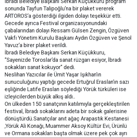
İbradı Belediye Başkanı Serkan Küçükkuru program
sonunda Tayfun Talipoğlu’na bir plaket vererek
ARTOROS’a gösterdiği ilgiden dolayı teşekkür etti.
Gecede ayrıca Festival organizasyonundaki
çabalarından dolayı Ressam Gülsen Zengin, Özgüven
Vakfı Yönetim Kurulu Başkanı Aydın Özgüven ve Şenol
Yavuz’a birer plaket verildi.
İbradı Belediye Başkanı Serkan Küçükkuru,
“Sayenizde Toroslar’da sanat rüzgarı esiyor, İbradı
sokakları sanat kokuyor” dedi.
Neslihan Yazıcılar ile Ümit Yaşar Işıkhan’ın
sunuculuğunu yaptığı gecede Ertuğrul Eraslan’ın sazı
eşliğinde Latife Eraslan söylediği Yörük türküleri ise
izleyicilerden büyük alkış aldı..
On ülkeden 150 sanatçının katılımıyla gerçekleştirilen
festival, İbradı sokaklarını adeta bir sokak galerisine
dönüştürdü.Sanatçılar anıt ağaç Arapastık Kestanesi
,Yörük Ali Konağı, Muammer Aksoy Kültür Evi, Ürünlü
ve Ormana sokakları başta olmak üzere pek çok ayrı