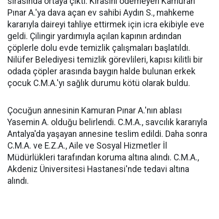
sırasında ortaya çıktı. Kirasını ödemeyen Kamuran
Pınar A.'ya dava açan ev sahibi Aydın S., mahkeme
kararıyla daireyi tahliye ettirmek için icra ekibiyle eve
geldi. Çilingir yardımıyla açılan kapının ardından
çöplerle dolu evde temizlik çalışmaları başlatıldı.
Nilüfer Belediyesi temizlik görevlileri, kapısı kilitli bir
odada çöpler arasında baygın halde bulunan erkek
çocuk C.M.A.'yı sağlık durumu kötü olarak buldu.
Çocuğun annesinin Kamuran Pınar A.'nın ablası
Yasemin A. olduğu belirlendi. C.M.A., savcılık kararıyla
Antalya'da yaşayan annesine teslim edildi. Daha sonra
C.M.A. ve E.Z.A., Aile ve Sosyal Hizmetler İl
Müdürlükleri tarafından koruma altına alındı. C.M.A.,
Akdeniz Üniversitesi Hastanesi'nde tedavi altına
alındı.