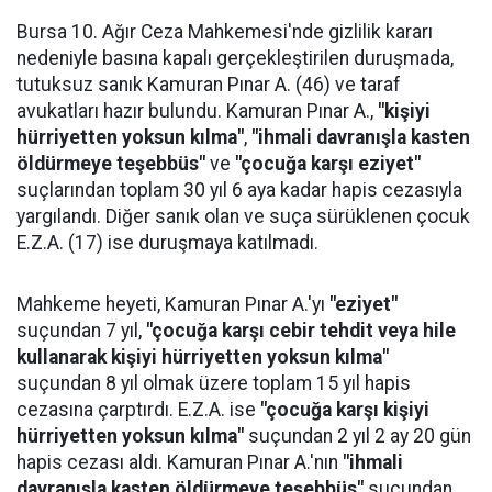
Bursa 10. Ağır Ceza Mahkemesi'nde gizlilik kararı
nedeniyle basına kapalı gerçekleştirilen duruşmada,
tutuksuz sanık Kamuran Pınar A. (46) ve taraf
avukatları hazır bulundu. Kamuran Pınar A.,
"kişiyi
hürriyetten yoksun kılma"
,
"ihmali davranışla kasten
öldürmeye teşebbüs"
ve
"çocuğa karşı eziyet"
suçlarından toplam 30 yıl 6 aya kadar hapis cezasıyla
yargılandı. Diğer sanık olan ve suça sürüklenen çocuk
E.Z.A. (17) ise duruşmaya katılmadı.
Mahkeme heyeti, Kamuran Pınar A.'yı
"eziyet"
suçundan 7 yıl,
"çocuğa karşı cebir tehdit veya hile
kullanarak kişiyi hürriyetten yoksun kılma"
suçundan 8 yıl olmak üzere toplam 15 yıl hapis
cezasına çarptırdı. E.Z.A. ise
"çocuğa karşı kişiyi
hürriyetten yoksun kılma"
suçundan 2 yıl 2 ay 20 gün
hapis cezası aldı. Kamuran Pınar A.'nın
"ihmali
davranışla kasten öldürmeye teşebbüs"
suçundan