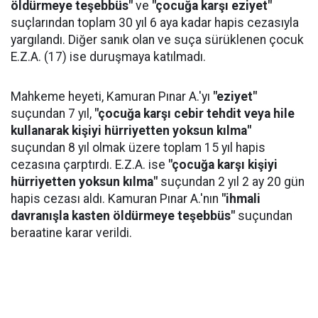
öldürmeye teşebbüs"
ve
"çocuğa karşı eziyet"
suçlarından toplam 30 yıl 6 aya kadar hapis cezasıyla
yargılandı. Diğer sanık olan ve suça sürüklenen çocuk
E.Z.A. (17) ise duruşmaya katılmadı.
Mahkeme heyeti, Kamuran Pınar A.'yı
"eziyet"
suçundan 7 yıl,
"çocuğa karşı cebir tehdit veya hile
kullanarak kişiyi hürriyetten yoksun kılma"
suçundan 8 yıl olmak üzere toplam 15 yıl hapis
cezasına çarptırdı. E.Z.A. ise
"çocuğa karşı kişiyi
hürriyetten yoksun kılma"
suçundan 2 yıl 2 ay 20 gün
hapis cezası aldı. Kamuran Pınar A.'nın
"ihmali
davranışla kasten öldürmeye teşebbüs"
suçundan
beraatine karar verildi.