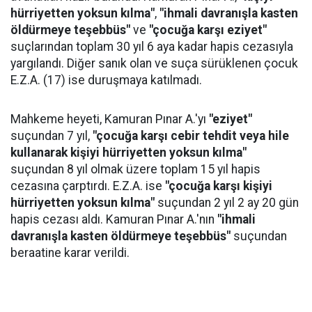
hürriyetten yoksun kılma"
,
"ihmali davranışla kasten
öldürmeye teşebbüs"
ve
"çocuğa karşı eziyet"
suçlarından toplam 30 yıl 6 aya kadar hapis cezasıyla
yargılandı. Diğer sanık olan ve suça sürüklenen çocuk
E.Z.A. (17) ise duruşmaya katılmadı.
Mahkeme heyeti, Kamuran Pınar A.'yı
"eziyet"
suçundan 7 yıl,
"çocuğa karşı cebir tehdit veya hile
kullanarak kişiyi hürriyetten yoksun kılma"
suçundan 8 yıl olmak üzere toplam 15 yıl hapis
cezasına çarptırdı. E.Z.A. ise
"çocuğa karşı kişiyi
hürriyetten yoksun kılma"
suçundan 2 yıl 2 ay 20 gün
hapis cezası aldı. Kamuran Pınar A.'nın
"ihmali
davranışla kasten öldürmeye teşebbüs"
suçundan
beraatine karar verildi.