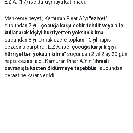
E.Z.A. (17) ise duruşmaya katılmadı.
Mahkeme heyeti, Kamuran Pınar A.'yı
"eziyet"
suçundan 7 yıl,
"çocuğa karşı cebir tehdit veya hile
kullanarak kişiyi hürriyetten yoksun kılma"
suçundan 8 yıl olmak üzere toplam 15 yıl hapis
cezasına çarptırdı. E.Z.A. ise
"çocuğa karşı kişiyi
hürriyetten yoksun kılma"
suçundan 2 yıl 2 ay 20 gün
hapis cezası aldı. Kamuran Pınar A.'nın
"ihmali
davranışla kasten öldürmeye teşebbüs"
suçundan
beraatine karar verildi.