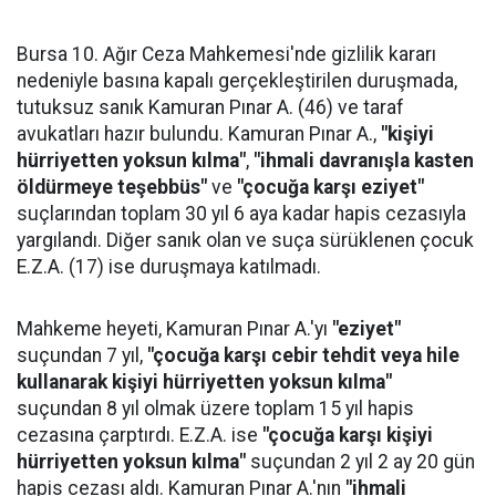
Bursa 10. Ağır Ceza Mahkemesi'nde gizlilik kararı
nedeniyle basına kapalı gerçekleştirilen duruşmada,
tutuksuz sanık Kamuran Pınar A. (46) ve taraf
avukatları hazır bulundu. Kamuran Pınar A.,
"kişiyi
hürriyetten yoksun kılma"
,
"ihmali davranışla kasten
öldürmeye teşebbüs"
ve
"çocuğa karşı eziyet"
suçlarından toplam 30 yıl 6 aya kadar hapis cezasıyla
yargılandı. Diğer sanık olan ve suça sürüklenen çocuk
E.Z.A. (17) ise duruşmaya katılmadı.
Mahkeme heyeti, Kamuran Pınar A.'yı
"eziyet"
suçundan 7 yıl,
"çocuğa karşı cebir tehdit veya hile
kullanarak kişiyi hürriyetten yoksun kılma"
suçundan 8 yıl olmak üzere toplam 15 yıl hapis
cezasına çarptırdı. E.Z.A. ise
"çocuğa karşı kişiyi
hürriyetten yoksun kılma"
suçundan 2 yıl 2 ay 20 gün
hapis cezası aldı. Kamuran Pınar A.'nın
"ihmali