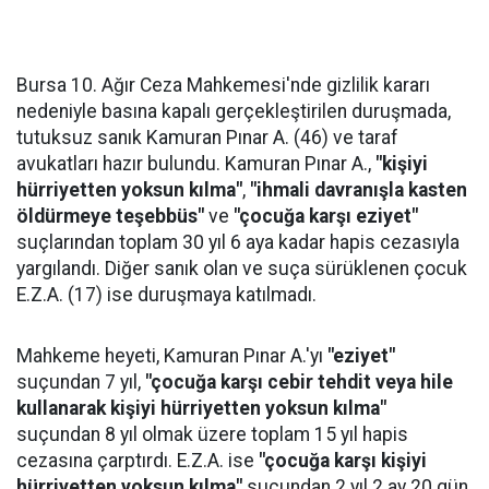
Bursa 10. Ağır Ceza Mahkemesi'nde gizlilik kararı
nedeniyle basına kapalı gerçekleştirilen duruşmada,
tutuksuz sanık Kamuran Pınar A. (46) ve taraf
avukatları hazır bulundu. Kamuran Pınar A.,
"kişiyi
hürriyetten yoksun kılma"
,
"ihmali davranışla kasten
öldürmeye teşebbüs"
ve
"çocuğa karşı eziyet"
suçlarından toplam 30 yıl 6 aya kadar hapis cezasıyla
yargılandı. Diğer sanık olan ve suça sürüklenen çocuk
E.Z.A. (17) ise duruşmaya katılmadı.
Mahkeme heyeti, Kamuran Pınar A.'yı
"eziyet"
suçundan 7 yıl,
"çocuğa karşı cebir tehdit veya hile
kullanarak kişiyi hürriyetten yoksun kılma"
suçundan 8 yıl olmak üzere toplam 15 yıl hapis
cezasına çarptırdı. E.Z.A. ise
"çocuğa karşı kişiyi
hürriyetten yoksun kılma"
suçundan 2 yıl 2 ay 20 gün