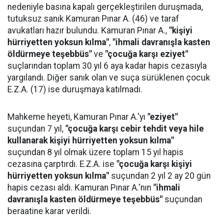
nedeniyle basına kapalı gerçekleştirilen duruşmada,
tutuksuz sanık Kamuran Pınar A. (46) ve taraf
avukatları hazır bulundu. Kamuran Pınar A.,
"kişiyi
hürriyetten yoksun kılma"
,
"ihmali davranışla kasten
öldürmeye teşebbüs"
ve
"çocuğa karşı eziyet"
suçlarından toplam 30 yıl 6 aya kadar hapis cezasıyla
yargılandı. Diğer sanık olan ve suça sürüklenen çocuk
E.Z.A. (17) ise duruşmaya katılmadı.
Mahkeme heyeti, Kamuran Pınar A.'yı
"eziyet"
suçundan 7 yıl,
"çocuğa karşı cebir tehdit veya hile
kullanarak kişiyi hürriyetten yoksun kılma"
suçundan 8 yıl olmak üzere toplam 15 yıl hapis
cezasına çarptırdı. E.Z.A. ise
"çocuğa karşı kişiyi
hürriyetten yoksun kılma"
suçundan 2 yıl 2 ay 20 gün
hapis cezası aldı. Kamuran Pınar A.'nın
"ihmali
davranışla kasten öldürmeye teşebbüs"
suçundan
beraatine karar verildi.