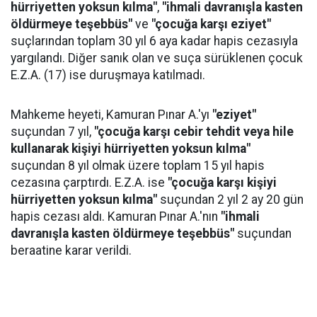
hürriyetten yoksun kılma"
,
"ihmali davranışla kasten
öldürmeye teşebbüs"
ve
"çocuğa karşı eziyet"
suçlarından toplam 30 yıl 6 aya kadar hapis cezasıyla
yargılandı. Diğer sanık olan ve suça sürüklenen çocuk
E.Z.A. (17) ise duruşmaya katılmadı.
Mahkeme heyeti, Kamuran Pınar A.'yı
"eziyet"
suçundan 7 yıl,
"çocuğa karşı cebir tehdit veya hile
kullanarak kişiyi hürriyetten yoksun kılma"
suçundan 8 yıl olmak üzere toplam 15 yıl hapis
cezasına çarptırdı. E.Z.A. ise
"çocuğa karşı kişiyi
hürriyetten yoksun kılma"
suçundan 2 yıl 2 ay 20 gün
hapis cezası aldı. Kamuran Pınar A.'nın
"ihmali
davranışla kasten öldürmeye teşebbüs"
suçundan
beraatine karar verildi.