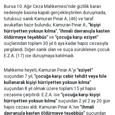
Bursa 10. Ağır Ceza Mahkemesi'nde gizlilik kararı
nedeniyle basına kapalı gerçekleştirilen duruşmada,
tutuksuz sanık Kamuran Pınar A. (46) ve taraf
avukatları hazır bulundu. Kamuran Pınar A.,
"kişiyi
hürriyetten yoksun kılma"
,
"ihmali davranışla kasten
öldürmeye teşebbüs"
ve
"çocuğa karşı eziyet"
suçlarından toplam 30 yıl 6 aya kadar hapis cezasıyla
yargılandı. Diğer sanık olan ve suça sürüklenen çocuk
E.Z.A. (17) ise duruşmaya katılmadı.
Mahkeme heyeti, Kamuran Pınar A.'yı
"eziyet"
suçundan 7 yıl,
"çocuğa karşı cebir tehdit veya hile
kullanarak kişiyi hürriyetten yoksun kılma"
suçundan 8 yıl olmak üzere toplam 15 yıl hapis
cezasına çarptırdı. E.Z.A. ise
"çocuğa karşı kişiyi
hürriyetten yoksun kılma"
suçundan 2 yıl 2 ay 20 gün
hapis cezası aldı. Kamuran Pınar A.'nın
"ihmali
davranışla kasten öldürmeye teşebbüs"
suçundan