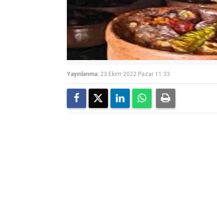
Yayınlanma:
23 Ekim 2022 Pazar 11:33