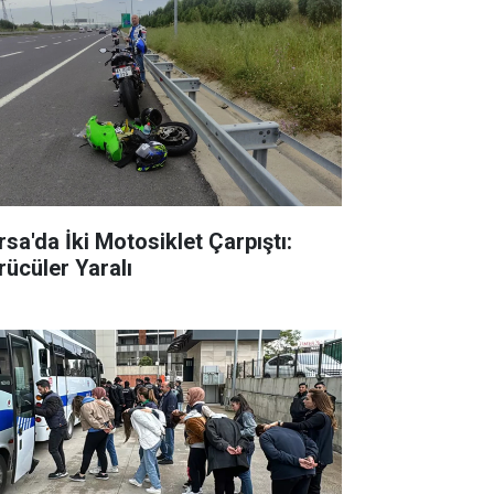
rsa'da İki Motosiklet Çarpıştı:
rücüler Yaralı