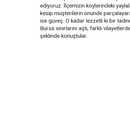
ediyoruz. İlçemizin köylerindeki yayl
kesip müşterilerin önünde parçalayara
ise güveç. O kadar lezzetli ki bir tad
Bursa sınırlarını aştı, farklı vilayet
şeklinde konuştular.