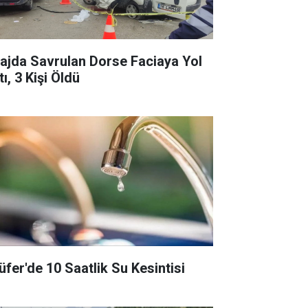
rajda Savrulan Dorse Faciaya Yol
ı, 3 Kişi Öldü
lüfer'de 10 Saatlik Su Kesintisi