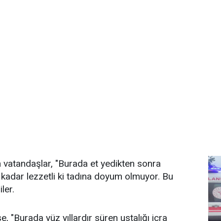
vatandaşlar, "Burada et yedikten sonra
kadar lezzetli ki tadına doyum olmuyor. Bu
ler.
, "Burada yüz yıllardır süren ustalığı icra