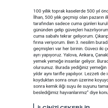
100 yıllık toprak kaselerde 500 yıl ön
İlhan, 500 yılık geçmişi olan pazarın 
tarafından sadece cuma günleri kurul
gününden gelip güveçleri hazırlıyorum.
cuma sabahı tekrar geliyorum. Çıkarıp
fırına veriyorum. Ben 3. nesilim bura
geçmişleri var her birinin. Güveci iki 
ayrı yapıyoruz. Yalova, Ankara, Çanak
yemek yemeğe insanlar geliyor. Burada
olursunuz. Burada yediğiniz yemeğin 
yıldır aynı tarifle yapılıyor. Lezzeti de
koyduktan sonra onun üzerine koyuyor
sonra kemik iliği suyu ile suyunu tam
beslediğimiz hayvanlarımız" diye konu