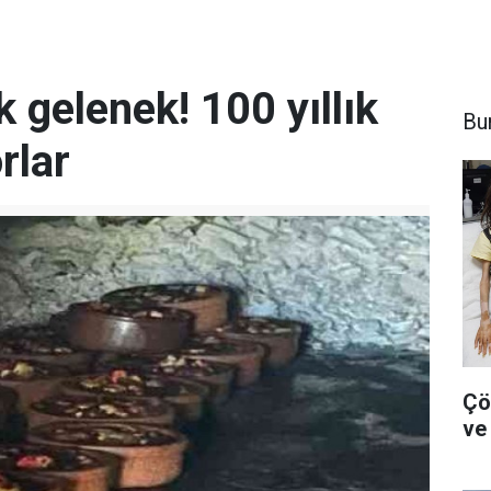
k gelenek! 100 yıllık
Bu
rlar
Çö
ve