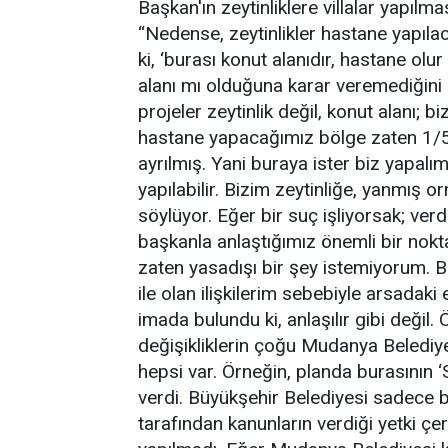
Başkan'ın zeytinliklere villalar yapıl
“Nedense, zeytinlikler hastane yapıla
ki, ‘burası konut alanıdır, hastane olu
alanı mı olduğuna karar veremediğini
projeler zeytinlik değil, konut alanı; b
hastane yapacağımız bölge zaten 1/50
ayrılmış. Yani buraya ister biz yapal
yapılabilir. Bizim zeytinliğe, yanmış 
söylüyor. Eğer bir suç işliyorsak; ver
başkanla anlaştığımız önemli bir nokt
zaten yasadışı bir şey istemiyorum. 
ile olan ilişkilerim sebebiyle arsadaki
imada bulundu ki, anlaşılır gibi değil.
değişikliklerin çoğu Mudanya Belediyes
hepsi var. Örneğin, planda burasının 
verdi. Büyükşehir Belediyesi sadece b
tarafından kanunların verdiği yetki çer