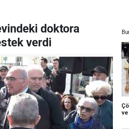
evindeki doktora
Bu
stek verdi
Çö
ve