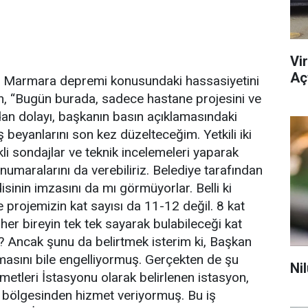
Vi
Açt
in Marmara depremi konusundaki hassasiyetini
, “Bugün burada, sadece hastane projesini ve
an dolayı, başkanın basın açıklamasındaki
ış beyanlarını son kez düzelteceğim. Yetkili iki
i sondajlar ve teknik incelemeleri yaparak
 numaralarını da verebiliriz. Belediye tarafından
sinin imzasını da mı görmüyorlar. Belli ki
e projemizin kat sayısı da 11-12 değil. 8 kat
her bireyin tek tek sayarak bulabileceği kat
r? Ancak şunu da belirtmek isterim ki, Başkan
asını bile engelliyormuş. Gerçekten de şu
Ni
etleri İstasyonu olarak belirlenen istasyon,
at bölgesinden hizmet veriyormuş. Bu iş