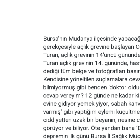
Bursa'nın Mudanya ilçesinde yapacağı h
gerekçesiyle açlık grevine başlayan 
Turan, açlık grevinin 14'üncü gününde
Turan açlık grevinin 14. gününde, hast
dediği tüm belge ve fotoğrafları basın
Kendisine yöneltilen suçlamalara ce
bilmiyormuş gibi benden ‘doktor oldu
cevap vereyim? 12 günde ne kadar ki
evine gidiyor yemek yiyor, sabah kahval
varmış' gibi yaptığım eylemi küçültmey
ciddiyetten uzak bir beyanın, nesine 
görüyor ve biliyor. Öte yandan bana 
depremin ilk günü Bursa İl Sağlık Müd