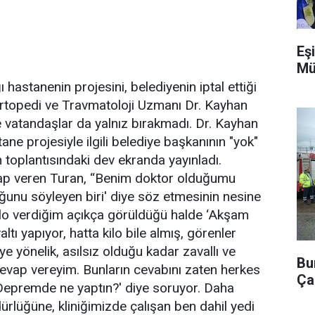
Eşi
Mü
astanenin projesini, belediyenin iptal ettiği
Ortopedi ve Travmatoloji Uzmanı Dr. Kayhan
 vatandaşlar da yalnız bırakmadı. Dr. Kayhan
ane projesiyle ilgili belediye başkanının "yok"
 toplantısındaki dev ekranda yayınladı.
vap veren Turan, “Benim doktor olduğumu
ğunu söyleyen biri' diye söz etmesinin nesine
lo verdiğim açıkça görüldüğü halde ‘Akşam
tı yapıyor, hatta kilo bile almış, görenler
e yönelik, asılsız olduğu kadar zavallı ve
Bu
cevap vereyim. Bunların cevabını zaten herkes
Ça
‘Depremde ne yaptın?' diye soruyor. Daha
ürlüğüne, kliniğimizde çalışan ben dahil yedi