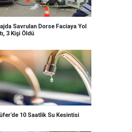
rajda Savrulan Dorse Faciaya Yol
ı, 3 Kişi Öldü
lüfer'de 10 Saatlik Su Kesintisi