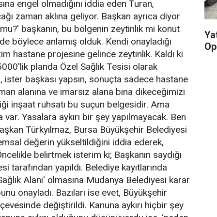
masına engel olmadığını iddia eden Turan,
cağı zaman aklına geliyor. Başkan ayrıca diyor
r mu?' başkanın, bu bölgenin zeytinlik mi konut
Yat
 de böylece anlamış olduk. Kendi onayladığı
Op
izim hastane projesine gelince zeytinlik. Kaldı ki
00'lik planda Özel Sağlık Tesisi olarak
ım, ister başkası yapsın, sonuçta sadece hastane
orman alanına ve imarsız alana bina dikeceğimizi
diği inşaat ruhsatı bu suçun belgesidir. Ama
a var. Yasalara aykırı bir şey yapılmayacak. Ben
Başkan Türkyılmaz, Bursa Büyükşehir Belediyesi
 emsal değerin yükseltildiğini iddia ederek,
 Öncelikle belirtmek isterim ki; Başkanın saydığı
i tarafından yapıldı. Belediye kayıtlarında
‘Sağlık Alanı' olmasına Mudanya Belediyesi karar
unu onayladı. Bazıları ise evet, Büyükşehir
çevesinde değiştirildi. Kanuna aykırı hiçbir şey