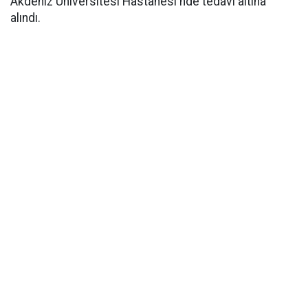
Akdeniz Üniversitesi Hastanesi'nde tedavi altına
alındı.