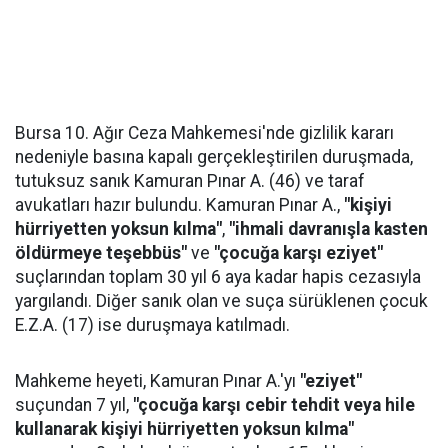
Bursa 10. Ağır Ceza Mahkemesi'nde gizlilik kararı
nedeniyle basına kapalı gerçekleştirilen duruşmada,
tutuksuz sanık Kamuran Pınar A. (46) ve taraf
avukatları hazır bulundu. Kamuran Pınar A.,
"kişiyi
hürriyetten yoksun kılma"
,
"ihmali davranışla kasten
öldürmeye teşebbüs"
ve
"çocuğa karşı eziyet"
suçlarından toplam 30 yıl 6 aya kadar hapis cezasıyla
yargılandı. Diğer sanık olan ve suça sürüklenen çocuk
E.Z.A. (17) ise duruşmaya katılmadı.
Mahkeme heyeti, Kamuran Pınar A.'yı
"eziyet"
suçundan 7 yıl,
"çocuğa karşı cebir tehdit veya hile
kullanarak kişiyi hürriyetten yoksun kılma"