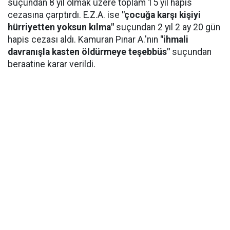
suçundan 8 yıl olmak üzere toplam 15 yıl hapis
cezasına çarptırdı. E.Z.A. ise
"çocuğa karşı kişiyi
hürriyetten yoksun kılma"
suçundan 2 yıl 2 ay 20 gün
hapis cezası aldı. Kamuran Pınar A.'nın
"ihmali
davranışla kasten öldürmeye teşebbüs"
suçundan
beraatine karar verildi.