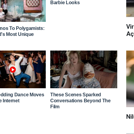
Vi
Açt
Ni