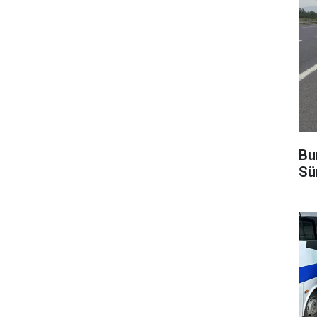
Bu
Sü