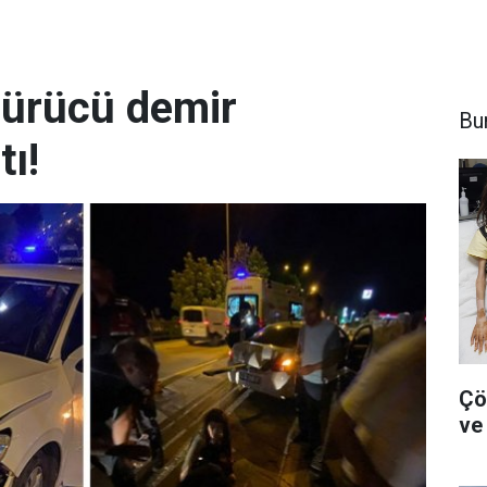
sürücü demir
Bu
tı!
Çö
ve