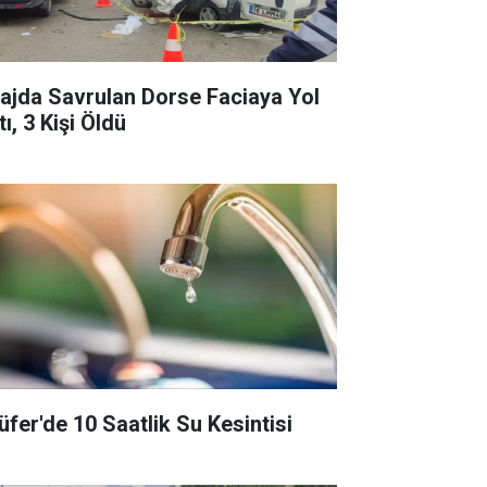
rajda Savrulan Dorse Faciaya Yol
ı, 3 Kişi Öldü
lüfer'de 10 Saatlik Su Kesintisi