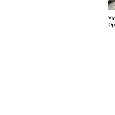
Yat
Op