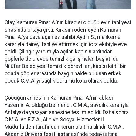
Olay, Kamuran Pınar A.'nın kiracısı olduğu evin tahliyesi
sırasında ortaya çıktı. Kirasını ödemeyen Kamuran
Pınar A.'ya dava açan ev sahibi Aydın S., mahkeme
kararıyla daireyi tahliye ettirmek için icra ekibiyle eve
geldi. Çilingir yardımıyla açılan kapının ardından
çöplerle dolu evde temizlik çalışmaları başlatıldı.
Nilüfer Belediyesi temizlik görevlileri, kapısı kilitli bir
odada çöpler arasında baygın halde bulunan erkek
çocuk C.M.A.'yı sağlık durumu kötü olarak buldu.
Çocuğun annesinin Kamuran Pınar A.'nın ablası
Yasemin A. olduğu belirlendi. C.M.A., savcılık kararıyla
Antalya'da yaşayan annesine teslim edildi. Daha sonra
C.M.A. ve E.Z.A., Aile ve Sosyal Hizmetler İl
Müdürlükleri tarafından koruma altına alındı. C.M.A.,
Akdeniz Üniversitesi Hastanesi'nde tedavi altına