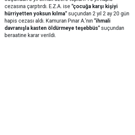
cezasına çarptırdı. E.Z.A. ise
"çocuğa karşı kişiyi
hürriyetten yoksun kılma"
suçundan 2 yıl 2 ay 20 gün
hapis cezası aldı. Kamuran Pınar A.'nın
"ihmali
davranışla kasten öldürmeye teşebbüs"
suçundan
beraatine karar verildi.