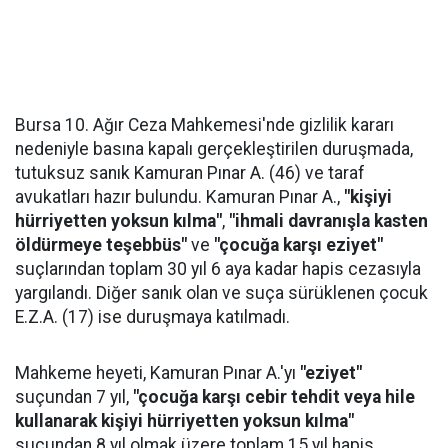
Bursa 10. Ağır Ceza Mahkemesi'nde gizlilik kararı
nedeniyle basına kapalı gerçekleştirilen duruşmada,
tutuksuz sanık Kamuran Pınar A. (46) ve taraf
avukatları hazır bulundu. Kamuran Pınar A.,
"kişiyi
hürriyetten yoksun kılma"
,
"ihmali davranışla kasten
öldürmeye teşebbüs"
ve
"çocuğa karşı eziyet"
suçlarından toplam 30 yıl 6 aya kadar hapis cezasıyla
yargılandı. Diğer sanık olan ve suça sürüklenen çocuk
E.Z.A. (17) ise duruşmaya katılmadı.
Mahkeme heyeti, Kamuran Pınar A.'yı
"eziyet"
suçundan 7 yıl,
"çocuğa karşı cebir tehdit veya hile
kullanarak kişiyi hürriyetten yoksun kılma"
suçundan 8 yıl olmak üzere toplam 15 yıl hapis