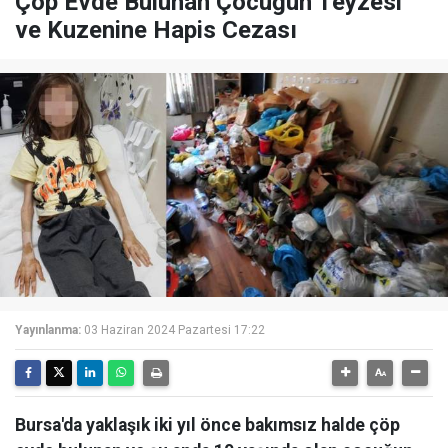
Çöp Evde Bulunan Çocuğun Teyzesi
ve Kuzenine Hapis Cezası
Yayınlanma:
03 Haziran 2024 Pazartesi 17:22
Bursa'da yaklaşık iki yıl önce bakımsız halde çöp