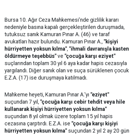
Bursa 10. Ağır Ceza Mahkemesi'nde gizlilik kararı
nedeniyle basına kapalı gerçekleştirilen duruşmada,
tutuksuz sanık Kamuran Pınar A. (46) ve taraf
avukatları hazır bulundu. Kamuran Pınar A.,
"kişiyi
hürriyetten yoksun kılma"
,
"ihmali davranışla kasten
öldürmeye teşebbüs"
ve
"çocuğa karşı eziyet"
suçlarından toplam 30 yıl 6 aya kadar hapis cezasıyla
yargılandı. Diğer sanık olan ve suça sürüklenen çocuk
E.Z.A. (17) ise duruşmaya katılmadı.
Mahkeme heyeti, Kamuran Pınar A.'yı
"eziyet"
suçundan 7 yıl,
"çocuğa karşı cebir tehdit veya hile
kullanarak kişiyi hürriyetten yoksun kılma"
suçundan 8 yıl olmak üzere toplam 15 yıl hapis
cezasına çarptırdı. E.Z.A. ise
"çocuğa karşı kişiyi
hürriyetten yoksun kılma"
suçundan 2 yıl 2 ay 20 gün