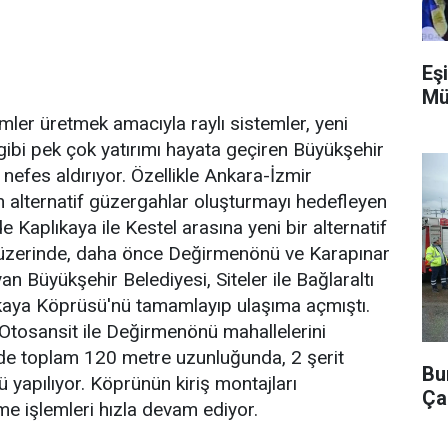
Eşi
Mü
ler üretmek amacıyla raylı sistemler, yeni
m gibi pek çok yatırımı hayata geçiren Büyükşehir
 nefes aldırıyor. Özellikle Ankara-İzmir
n alternatif güzergahlar oluşturmayı hedefleyen
 Kaplıkaya ile Kestel arasına yeni bir alternatif
 üzerinde, daha önce Değirmenönü ve Karapınar
yan Büyükşehir Belediyesi, Siteler ile Bağlaraltı
lıkaya Köprüsü'nü tamamlayıp ulaşıma açmıştı.
Otosansit ile Değirmenönü mahallelerini
e de toplam 120 metre uzunluğunda, 2 şerit
Bu
rü yapılıyor. Köprünün kiriş montajları
Ça
 işlemleri hızla devam ediyor.