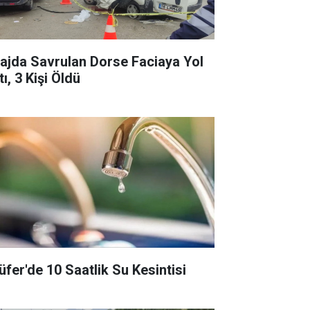
rajda Savrulan Dorse Faciaya Yol
ı, 3 Kişi Öldü
lüfer'de 10 Saatlik Su Kesintisi