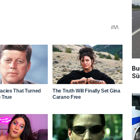
Bu
Sü