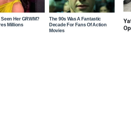
Yat
Op