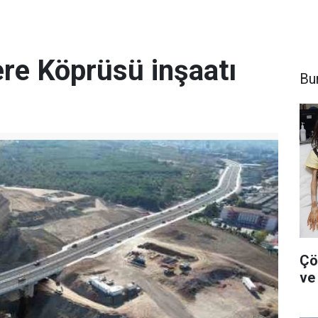
ere Köprüsü inşaatı
Bu
Çö
ve