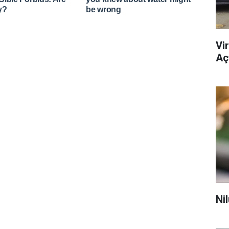
Vi
Açt
Ni