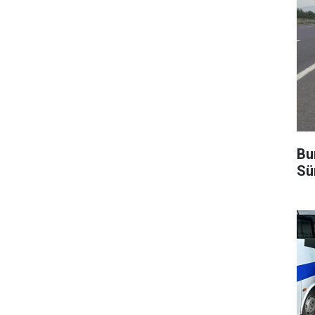
Bu
Sü