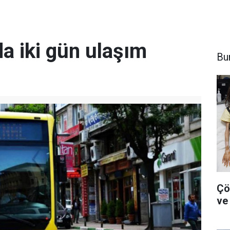
a iki gün ulaşım
Bu
Çö
ve