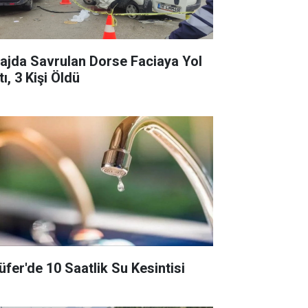
rajda Savrulan Dorse Faciaya Yol
ı, 3 Kişi Öldü
lüfer'de 10 Saatlik Su Kesintisi