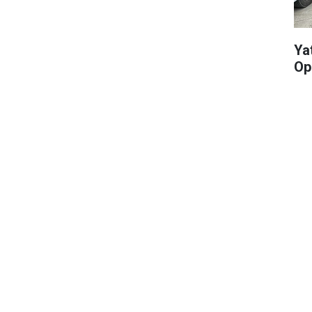
Yat
Op