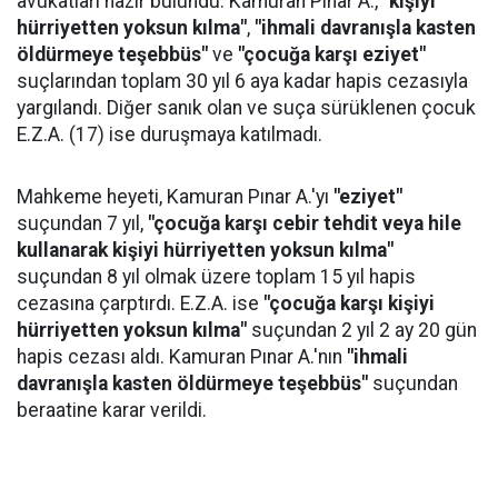
avukatları hazır bulundu. Kamuran Pınar A.,
"kişiyi
hürriyetten yoksun kılma"
,
"ihmali davranışla kasten
öldürmeye teşebbüs"
ve
"çocuğa karşı eziyet"
suçlarından toplam 30 yıl 6 aya kadar hapis cezasıyla
yargılandı. Diğer sanık olan ve suça sürüklenen çocuk
E.Z.A. (17) ise duruşmaya katılmadı.
Mahkeme heyeti, Kamuran Pınar A.'yı
"eziyet"
suçundan 7 yıl,
"çocuğa karşı cebir tehdit veya hile
kullanarak kişiyi hürriyetten yoksun kılma"
suçundan 8 yıl olmak üzere toplam 15 yıl hapis
cezasına çarptırdı. E.Z.A. ise
"çocuğa karşı kişiyi
hürriyetten yoksun kılma"
suçundan 2 yıl 2 ay 20 gün
hapis cezası aldı. Kamuran Pınar A.'nın
"ihmali
davranışla kasten öldürmeye teşebbüs"
suçundan
beraatine karar verildi.