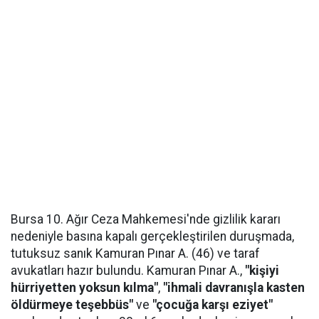
Bursa 10. Ağır Ceza Mahkemesi'nde gizlilik kararı
nedeniyle basına kapalı gerçekleştirilen duruşmada,
tutuksuz sanık Kamuran Pınar A. (46) ve taraf
avukatları hazır bulundu. Kamuran Pınar A.,
"kişiyi
hürriyetten yoksun kılma"
,
"ihmali davranışla kasten
öldürmeye teşebbüs"
ve
"çocuğa karşı eziyet"