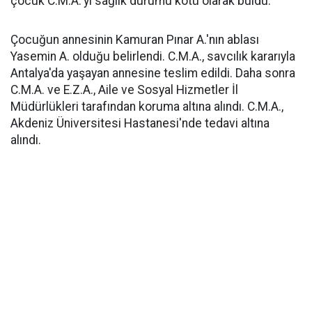
çocuk C.M.A.'yı sağlık durumu kötü olarak buldu.
Çocuğun annesinin Kamuran Pınar A.'nın ablası
Yasemin A. olduğu belirlendi. C.M.A., savcılık kararıyla
Antalya'da yaşayan annesine teslim edildi. Daha sonra
C.M.A. ve E.Z.A., Aile ve Sosyal Hizmetler İl
Müdürlükleri tarafından koruma altına alındı. C.M.A.,
Akdeniz Üniversitesi Hastanesi'nde tedavi altına
alındı.