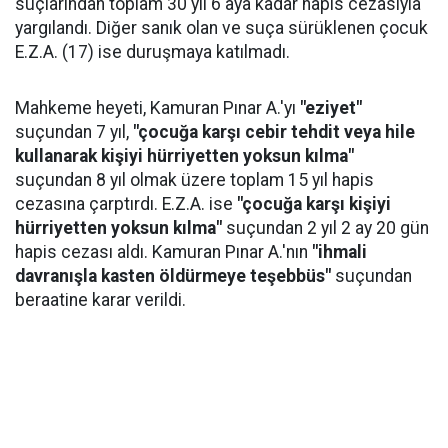
suçlarından toplam 30 yıl 6 aya kadar hapis cezasıyla
yargılandı. Diğer sanık olan ve suça sürüklenen çocuk
E.Z.A. (17) ise duruşmaya katılmadı.
Mahkeme heyeti, Kamuran Pınar A.'yı
"eziyet"
suçundan 7 yıl,
"çocuğa karşı cebir tehdit veya hile
kullanarak kişiyi hürriyetten yoksun kılma"
suçundan 8 yıl olmak üzere toplam 15 yıl hapis
cezasına çarptırdı. E.Z.A. ise
"çocuğa karşı kişiyi
hürriyetten yoksun kılma"
suçundan 2 yıl 2 ay 20 gün
hapis cezası aldı. Kamuran Pınar A.'nın
"ihmali
davranışla kasten öldürmeye teşebbüs"
suçundan
beraatine karar verildi.