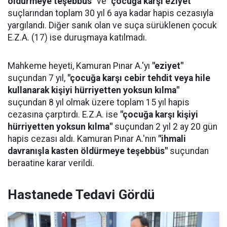
öldürmeye teşebbüs"
ve
"çocuğa karşı eziyet"
suçlarından toplam 30 yıl 6 aya kadar hapis cezasıyla
yargılandı. Diğer sanık olan ve suça sürüklenen çocuk
E.Z.A. (17) ise duruşmaya katılmadı.
Mahkeme heyeti, Kamuran Pınar A.'yı
"eziyet"
suçundan 7 yıl,
"çocuğa karşı cebir tehdit veya hile
kullanarak kişiyi hürriyetten yoksun kılma"
suçundan 8 yıl olmak üzere toplam 15 yıl hapis
cezasına çarptırdı. E.Z.A. ise
"çocuğa karşı kişiyi
hürriyetten yoksun kılma"
suçundan 2 yıl 2 ay 20 gün
hapis cezası aldı. Kamuran Pınar A.'nın
"ihmali
davranışla kasten öldürmeye teşebbüs"
suçundan
beraatine karar verildi.
Hastanede Tedavi Gördü