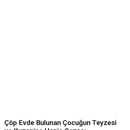
Çöp Evde Bulunan Çocuğun Teyzesi