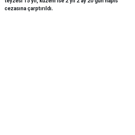
teyzesi 15 yıl, kuzeni ise 2 yıl 2 ay 20 gün hapis
cezasına çarptırıldı.