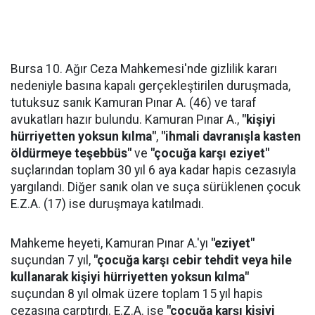
Bursa 10. Ağır Ceza Mahkemesi'nde gizlilik kararı
nedeniyle basına kapalı gerçekleştirilen duruşmada,
tutuksuz sanık Kamuran Pınar A. (46) ve taraf
avukatları hazır bulundu. Kamuran Pınar A.,
"kişiyi
hürriyetten yoksun kılma"
,
"ihmali davranışla kasten
öldürmeye teşebbüs"
ve
"çocuğa karşı eziyet"
suçlarından toplam 30 yıl 6 aya kadar hapis cezasıyla
yargılandı. Diğer sanık olan ve suça sürüklenen çocuk
E.Z.A. (17) ise duruşmaya katılmadı.
Mahkeme heyeti, Kamuran Pınar A.'yı
"eziyet"
suçundan 7 yıl,
"çocuğa karşı cebir tehdit veya hile
kullanarak kişiyi hürriyetten yoksun kılma"
suçundan 8 yıl olmak üzere toplam 15 yıl hapis
cezasına çarptırdı. E.Z.A. ise
"çocuğa karşı kişiyi