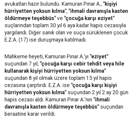
avukatları hazır bulundu. Kamuran Pınar A.,
"kişiyi
hürriyetten yoksun kılma"
,
"ihmali davranışla kasten
öldürmeye teşebbüs"
ve
"çocuğa karşı eziyet"
suçlarından toplam 30 yıl 6 aya kadar hapis cezasıyla
yargılandı. Diğer sanık olan ve suça sürüklenen çocuk
E.Z.A. (17) ise duruşmaya katılmadı.
Mahkeme heyeti, Kamuran Pınar A.'yı
"eziyet"
suçundan 7 yıl,
"çocuğa karşı cebir tehdit veya hile
kullanarak kişiyi hürriyetten yoksun kılma"
suçundan 8 yıl olmak üzere toplam 15 yıl hapis
cezasına çarptırdı. E.Z.A. ise
"çocuğa karşı kişiyi
hürriyetten yoksun kılma"
suçundan 2 yıl 2 ay 20 gün
hapis cezası aldı. Kamuran Pınar A.'nın
"ihmali
davranışla kasten öldürmeye teşebbüs"
suçundan
beraatine karar verildi.