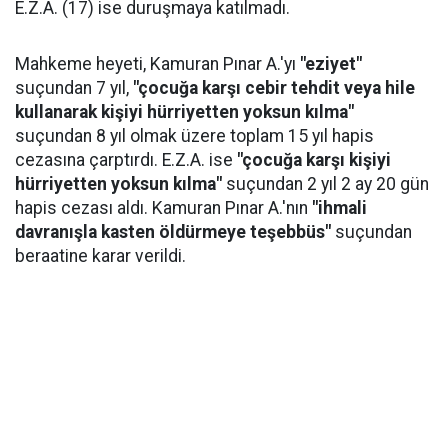
E.Z.A. (17) ise duruşmaya katılmadı.
Mahkeme heyeti, Kamuran Pınar A.'yı
"eziyet"
suçundan 7 yıl,
"çocuğa karşı cebir tehdit veya hile
kullanarak kişiyi hürriyetten yoksun kılma"
suçundan 8 yıl olmak üzere toplam 15 yıl hapis
cezasına çarptırdı. E.Z.A. ise
"çocuğa karşı kişiyi
hürriyetten yoksun kılma"
suçundan 2 yıl 2 ay 20 gün
hapis cezası aldı. Kamuran Pınar A.'nın
"ihmali
davranışla kasten öldürmeye teşebbüs"
suçundan
beraatine karar verildi.