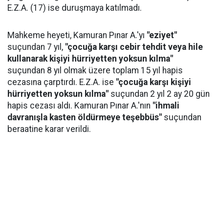
E.Z.A. (17) ise duruşmaya katılmadı.
Mahkeme heyeti, Kamuran Pınar A.'yı
"eziyet"
suçundan 7 yıl,
"çocuğa karşı cebir tehdit veya hile
kullanarak kişiyi hürriyetten yoksun kılma"
suçundan 8 yıl olmak üzere toplam 15 yıl hapis
cezasına çarptırdı. E.Z.A. ise
"çocuğa karşı kişiyi
hürriyetten yoksun kılma"
suçundan 2 yıl 2 ay 20 gün
hapis cezası aldı. Kamuran Pınar A.'nın
"ihmali
davranışla kasten öldürmeye teşebbüs"
suçundan
beraatine karar verildi.