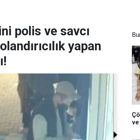
ni polis ve savcı
Bu
olandırıcılık yapan
ı!
Çö
ve