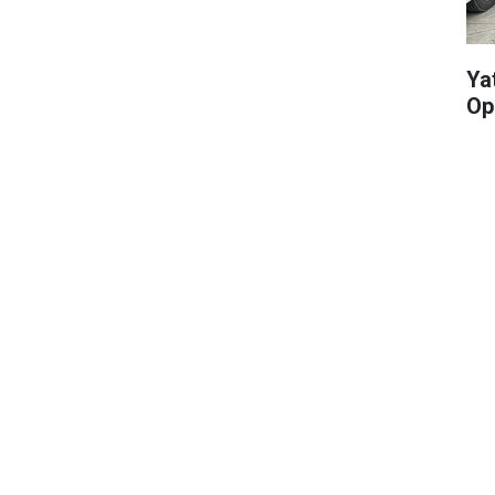
Yat
Op