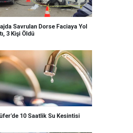
rajda Savrulan Dorse Faciaya Yol
ı, 3 Kişi Öldü
lüfer'de 10 Saatlik Su Kesintisi