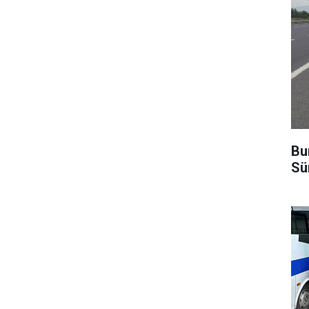
Bu
Sü