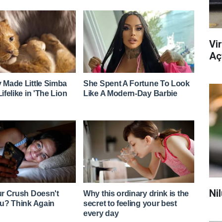
Vi
Açt
Ni