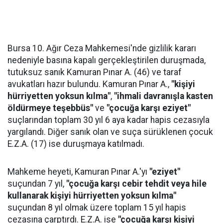
Bursa 10. Ağır Ceza Mahkemesi'nde gizlilik kararı
nedeniyle basına kapalı gerçekleştirilen duruşmada,
tutuksuz sanık Kamuran Pınar A. (46) ve taraf
avukatları hazır bulundu. Kamuran Pınar A.,
"kişiyi
hürriyetten yoksun kılma"
,
"ihmali davranışla kasten
öldürmeye teşebbüs"
ve
"çocuğa karşı eziyet"
suçlarından toplam 30 yıl 6 aya kadar hapis cezasıyla
yargılandı. Diğer sanık olan ve suça sürüklenen çocuk
E.Z.A. (17) ise duruşmaya katılmadı.
Mahkeme heyeti, Kamuran Pınar A.'yı
"eziyet"
suçundan 7 yıl,
"çocuğa karşı cebir tehdit veya hile
kullanarak kişiyi hürriyetten yoksun kılma"
suçundan 8 yıl olmak üzere toplam 15 yıl hapis
cezasına çarptırdı. E.Z.A. ise
"çocuğa karşı kişiyi