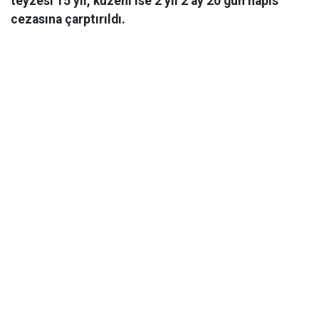
teyzesi 15 yıl, kuzeni ise 2 yıl 2 ay 20 gün hapis
cezasına çarptırıldı.