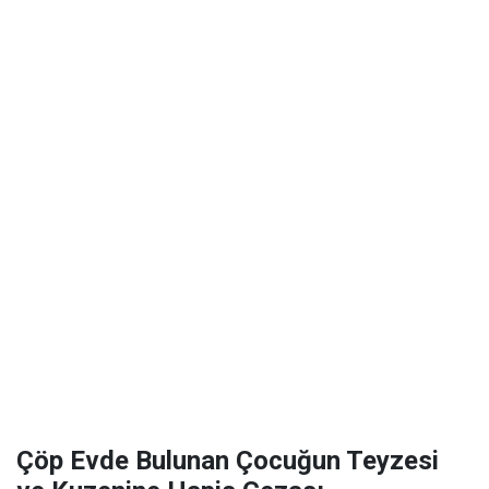
Çöp Evde Bulunan Çocuğun Teyzesi