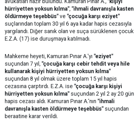
avukatları hazır bulundu. Kamuran Pınar A.,
"kişiyi
hürriyetten yoksun kılma"
,
"ihmali davranışla kasten
öldürmeye teşebbüs"
ve
"çocuğa karşı eziyet"
suçlarından toplam 30 yıl 6 aya kadar hapis cezasıyla
yargılandı. Diğer sanık olan ve suça sürüklenen çocuk
E.Z.A. (17) ise duruşmaya katılmadı.
Mahkeme heyeti, Kamuran Pınar A.'yı
"eziyet"
suçundan 7 yıl,
"çocuğa karşı cebir tehdit veya hile
kullanarak kişiyi hürriyetten yoksun kılma"
suçundan 8 yıl olmak üzere toplam 15 yıl hapis
cezasına çarptırdı. E.Z.A. ise
"çocuğa karşı kişiyi
hürriyetten yoksun kılma"
suçundan 2 yıl 2 ay 20 gün
hapis cezası aldı. Kamuran Pınar A.'nın
"ihmali
davranışla kasten öldürmeye teşebbüs"
suçundan
beraatine karar verildi.