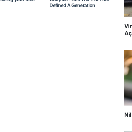
Vi
Açt
Ni