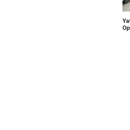
Yat
Op