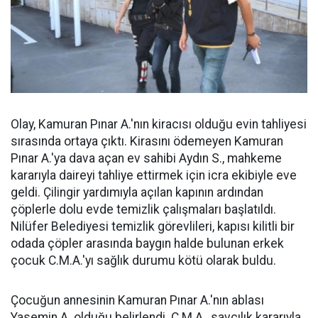
Olay, Kamuran Pınar A.'nın kiracısı olduğu evin tahliyesi
sırasında ortaya çıktı. Kirasını ödemeyen Kamuran
Pınar A.'ya dava açan ev sahibi Aydın S., mahkeme
kararıyla daireyi tahliye ettirmek için icra ekibiyle eve
geldi. Çilingir yardımıyla açılan kapının ardından
çöplerle dolu evde temizlik çalışmaları başlatıldı.
Nilüfer Belediyesi temizlik görevlileri, kapısı kilitli bir
odada çöpler arasında baygın halde bulunan erkek
çocuk C.M.A.'yı sağlık durumu kötü olarak buldu.
Çocuğun annesinin Kamuran Pınar A.'nın ablası
Yasemin A. olduğu belirlendi. C.M.A., savcılık kararıyla