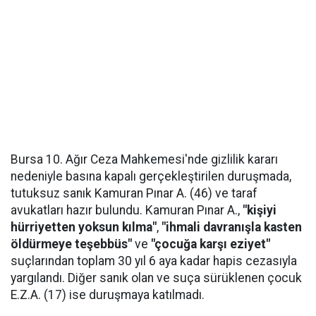
Bursa 10. Ağır Ceza Mahkemesi'nde gizlilik kararı
nedeniyle basına kapalı gerçekleştirilen duruşmada,
tutuksuz sanık Kamuran Pınar A. (46) ve taraf
avukatları hazır bulundu. Kamuran Pınar A.,
"kişiyi
hürriyetten yoksun kılma"
,
"ihmali davranışla kasten
öldürmeye teşebbüs"
ve
"çocuğa karşı eziyet"
suçlarından toplam 30 yıl 6 aya kadar hapis cezasıyla
yargılandı. Diğer sanık olan ve suça sürüklenen çocuk
E.Z.A. (17) ise duruşmaya katılmadı.