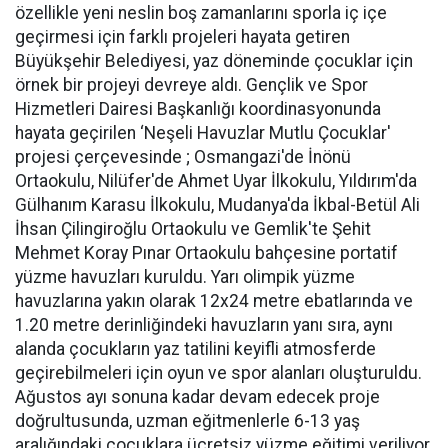
özellikle yeni neslin boş zamanlarını sporla iç içe
geçirmesi için farklı projeleri hayata getiren
Büyükşehir Belediyesi, yaz döneminde çocuklar için
örnek bir projeyi devreye aldı. Gençlik ve Spor
Hizmetleri Dairesi Başkanlığı koordinasyonunda
hayata geçirilen ‘Neşeli Havuzlar Mutlu Çocuklar'
projesi çerçevesinde ; Osmangazi'de İnönü
Ortaokulu, Nilüfer'de Ahmet Uyar İlkokulu, Yıldırım'da
Gülhanım Karasu İlkokulu, Mudanya'da İkbal-Betül Ali
İhsan Çilingiroğlu Ortaokulu ve Gemlik'te Şehit
Mehmet Koray Pınar Ortaokulu bahçesine portatif
yüzme havuzları kuruldu. Yarı olimpik yüzme
havuzlarına yakın olarak 12x24 metre ebatlarında ve
1.20 metre derinliğindeki havuzların yanı sıra, aynı
alanda çocukların yaz tatilini keyifli atmosferde
geçirebilmeleri için oyun ve spor alanları oluşturuldu.
Ağustos ayı sonuna kadar devam edecek proje
doğrultusunda, uzman eğitmenlerle 6-13 yaş
aralığındaki çocuklara ücretsiz yüzme eğitimi veriliyor.