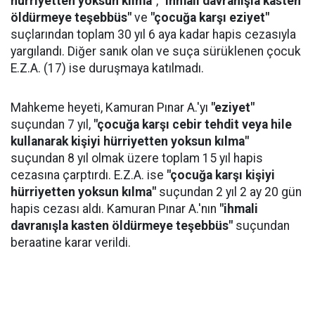
hürriyetten yoksun kılma"
,
"ihmali davranışla kasten
öldürmeye teşebbüs"
ve
"çocuğa karşı eziyet"
suçlarından toplam 30 yıl 6 aya kadar hapis cezasıyla
yargılandı. Diğer sanık olan ve suça sürüklenen çocuk
E.Z.A. (17) ise duruşmaya katılmadı.
Mahkeme heyeti, Kamuran Pınar A.'yı
"eziyet"
suçundan 7 yıl,
"çocuğa karşı cebir tehdit veya hile
kullanarak kişiyi hürriyetten yoksun kılma"
suçundan 8 yıl olmak üzere toplam 15 yıl hapis
cezasına çarptırdı. E.Z.A. ise
"çocuğa karşı kişiyi
hürriyetten yoksun kılma"
suçundan 2 yıl 2 ay 20 gün
hapis cezası aldı. Kamuran Pınar A.'nın
"ihmali
davranışla kasten öldürmeye teşebbüs"
suçundan
beraatine karar verildi.