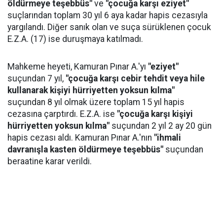
öldürmeye teşebbüs"
ve
"çocuğa karşı eziyet"
suçlarından toplam 30 yıl 6 aya kadar hapis cezasıyla
yargılandı. Diğer sanık olan ve suça sürüklenen çocuk
E.Z.A. (17) ise duruşmaya katılmadı.
Mahkeme heyeti, Kamuran Pınar A.'yı
"eziyet"
suçundan 7 yıl,
"çocuğa karşı cebir tehdit veya hile
kullanarak kişiyi hürriyetten yoksun kılma"
suçundan 8 yıl olmak üzere toplam 15 yıl hapis
cezasına çarptırdı. E.Z.A. ise
"çocuğa karşı kişiyi
hürriyetten yoksun kılma"
suçundan 2 yıl 2 ay 20 gün
hapis cezası aldı. Kamuran Pınar A.'nın
"ihmali
davranışla kasten öldürmeye teşebbüs"
suçundan
beraatine karar verildi.