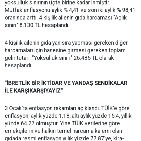
yoksulluk sınırının üçte birine kadar inmiştir.
Mutfak enflasyonu aylık % 4,41 ve son iki aylık % 98,41
oranında arttı. 4 kişilik ailenin gıda harcaması "Açlık
sınırı" 8.130 TL hesaplandı.
4 kişilik ailenin gıda yanısıra yapması gereken diğer
harcamaları için hanesine girmesi gereken toplam
gelir tutarı "Yoksulluk sınırı" 26.485 TL olarak
hesaplandı.
"İBRETLİK BİR İKTİDAR VE YANDAŞ SENDİKALAR
İLE KARŞIKARŞIYAYIZ"
3 Ocak'ta enflasyon rakamları açıklandı. TÜİK'e göre
enflasyon; aylık yüzde 1.18, altı aylık yüzde 15.4, yıllık
yüzde 64.27 olmuştur. Yine TÜİK verilerine göre
emekçilerin ve halkın temel harcama kalemi olan
gıdada resmi enflasyon yıllık yüzde 77.87'ye, kira-