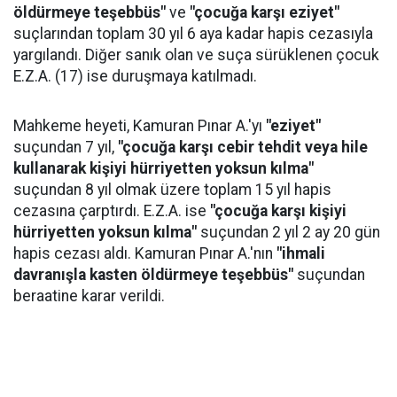
öldürmeye teşebbüs"
ve
"çocuğa karşı eziyet"
suçlarından toplam 30 yıl 6 aya kadar hapis cezasıyla
yargılandı. Diğer sanık olan ve suça sürüklenen çocuk
E.Z.A. (17) ise duruşmaya katılmadı.
Mahkeme heyeti, Kamuran Pınar A.'yı
"eziyet"
suçundan 7 yıl,
"çocuğa karşı cebir tehdit veya hile
kullanarak kişiyi hürriyetten yoksun kılma"
suçundan 8 yıl olmak üzere toplam 15 yıl hapis
cezasına çarptırdı. E.Z.A. ise
"çocuğa karşı kişiyi
hürriyetten yoksun kılma"
suçundan 2 yıl 2 ay 20 gün
hapis cezası aldı. Kamuran Pınar A.'nın
"ihmali
davranışla kasten öldürmeye teşebbüs"
suçundan
beraatine karar verildi.