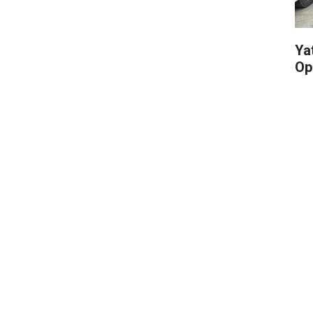
Yat
Op