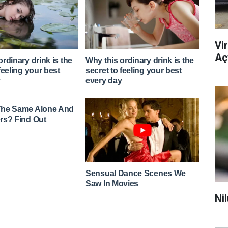
Vi
Açt
Ni