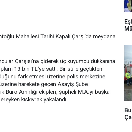
Eşi
Mü
toğlu Mahallesi Tarihi Kapalı Çarşı'da meydana
umcular Çarşısı'na giderek üç kuyumcu dükkanına
oplam 13 bin TL'ye sattı. Bir süre geçtikten
lduğunu fark etmesi üzerine polis merkezine
 üzerine harekete geçen Asayiş Şube
k Büro Amirliği ekipleri, şüpheli M.A.'yı başka
ereyken kıskıvrak yakalandı.
Bu
Ça