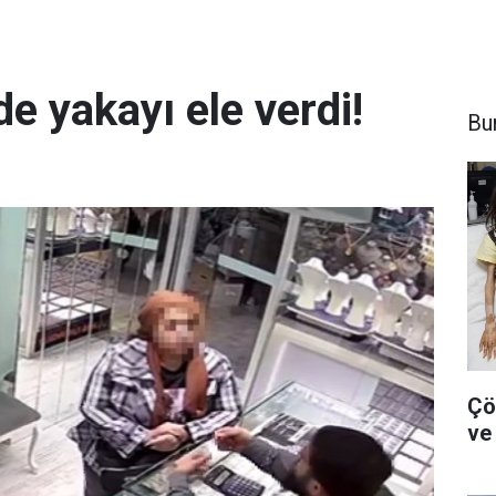
de yakayı ele verdi!
Bu
Çö
ve