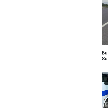
Bu
Sü