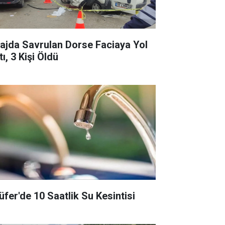
rajda Savrulan Dorse Faciaya Yol
ı, 3 Kişi Öldü
lüfer'de 10 Saatlik Su Kesintisi