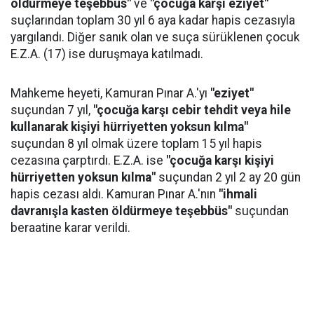
öldürmeye teşebbüs"
ve
"çocuğa karşı eziyet"
suçlarından toplam 30 yıl 6 aya kadar hapis cezasıyla
yargılandı. Diğer sanık olan ve suça sürüklenen çocuk
E.Z.A. (17) ise duruşmaya katılmadı.
Mahkeme heyeti, Kamuran Pınar A.'yı
"eziyet"
suçundan 7 yıl,
"çocuğa karşı cebir tehdit veya hile
kullanarak kişiyi hürriyetten yoksun kılma"
suçundan 8 yıl olmak üzere toplam 15 yıl hapis
cezasına çarptırdı. E.Z.A. ise
"çocuğa karşı kişiyi
hürriyetten yoksun kılma"
suçundan 2 yıl 2 ay 20 gün
hapis cezası aldı. Kamuran Pınar A.'nın
"ihmali
davranışla kasten öldürmeye teşebbüs"
suçundan
beraatine karar verildi.