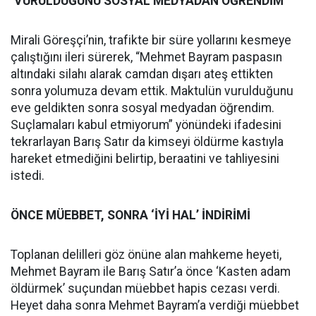
‘VURULDUĞUNU SOSYAL MEDYADAN ÖĞRENDİM’
Mirali Göreşçi’nin, trafikte bir süre yollarını kesmeye
çalıştığını ileri sürerek, “Mehmet Bayram paspasın
altındaki silahı alarak camdan dışarı ateş ettikten
sonra yolumuza devam ettik. Maktulün vurulduğunu
eve geldikten sonra sosyal medyadan öğrendim.
Suçlamaları kabul etmiyorum” yönündeki ifadesini
tekrarlayan Barış Satır da kimseyi öldürme kastıyla
hareket etmediğini belirtip, beraatini ve tahliyesini
istedi.
ÖNCE MÜEBBET, SONRA ‘İYİ HAL’ İNDİRİMİ
Toplanan delilleri göz önüne alan mahkeme heyeti,
Mehmet Bayram ile Barış Satır’a önce ‘Kasten adam
öldürmek’ suçundan müebbet hapis cezası verdi.
Heyet daha sonra Mehmet Bayram’a verdiği müebbet