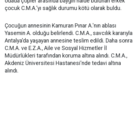
odada çöpler arasında baygın halde bulunan erkek
çocuk C.M.A.'yı sağlık durumu kötü olarak buldu.
Çocuğun annesinin Kamuran Pınar A.'nın ablası
Yasemin A. olduğu belirlendi. C.M.A., savcılık kararıyla
Antalya'da yaşayan annesine teslim edildi. Daha sonra
C.M.A. ve E.Z.A., Aile ve Sosyal Hizmetler İl
Müdürlükleri tarafından koruma altına alındı. C.M.A.,
Akdeniz Üniversitesi Hastanesi'nde tedavi altına
alındı.