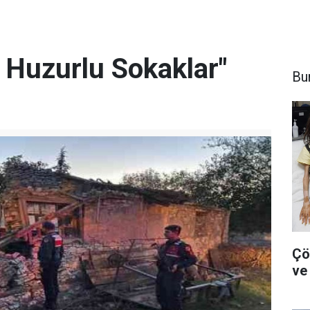
 Huzurlu Sokaklar"
Bu
Çö
ve