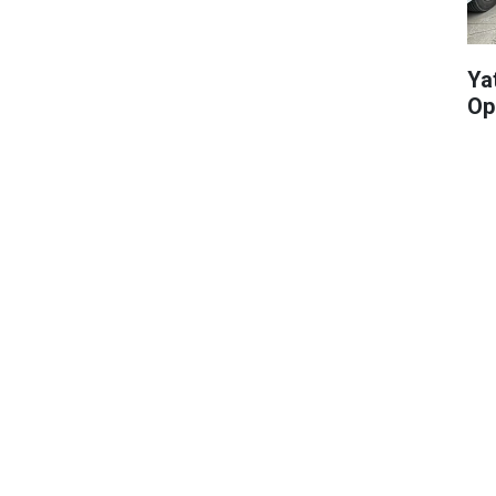
Yat
Op