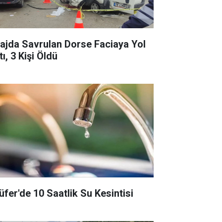
rajda Savrulan Dorse Faciaya Yol
ı, 3 Kişi Öldü
lüfer'de 10 Saatlik Su Kesintisi