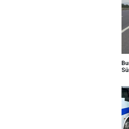
Bu
Sü