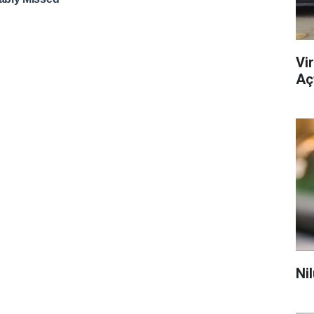
Vi
Açt
Ni