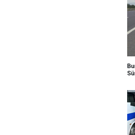
Bu
Sü