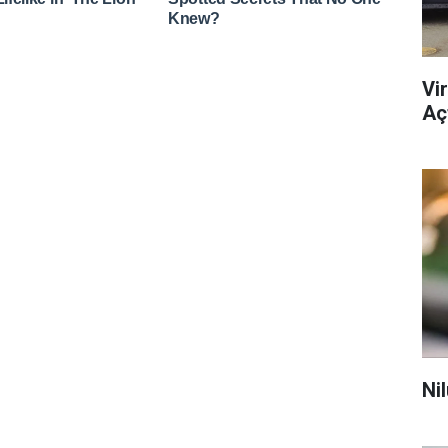
Vi
Açt
Ni