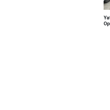
Yat
Op