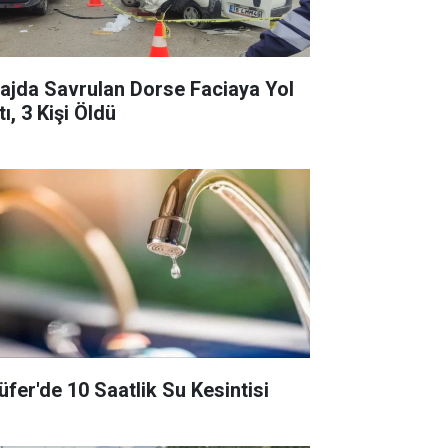
rajda Savrulan Dorse Faciaya Yol
ı, 3 Kişi Öldü
lüfer'de 10 Saatlik Su Kesintisi