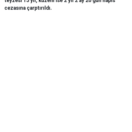
teyzesi 15 yıl, kuzeni ise 2 yıl 2 ay 20 gün hapis
cezasına çarptırıldı.