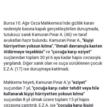
Bursa 10. Ağır Ceza Mahkemesi'nde gizlilik kararı
nedeniyle basına kapalı gerçekleştirilen duruşmada,
tutuksuz sanık Kamuran Pınar A. (46) ve taraf
avukatları hazır bulundu. Kamuran Pınar A.,
"kişiyi
hürriyetten yoksun kılma"
,
"ihmali davranışla kasten
öldürmeye teşebbüs"
ve
"çocuğa karşı eziyet"
suçlarından toplam 30 yıl 6 aya kadar hapis cezasıyla
yargılandı. Diğer sanık olan ve suça sürüklenen çocuk
E.Z.A. (17) ise duruşmaya katılmadı.
Mahkeme heyeti, Kamuran Pınar A.'yı
"eziyet"
suçundan 7 yıl,
"çocuğa karşı cebir tehdit veya hile
kullanarak kişiyi hürriyetten yoksun kılma"
suçundan 8 yıl olmak üzere toplam 15 yıl hapis
cezasına çarptırdı. E.Z.A. ise
"çocuğa karşı kişiyi