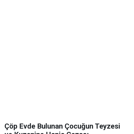
Çöp Evde Bulunan Çocuğun Teyzesi