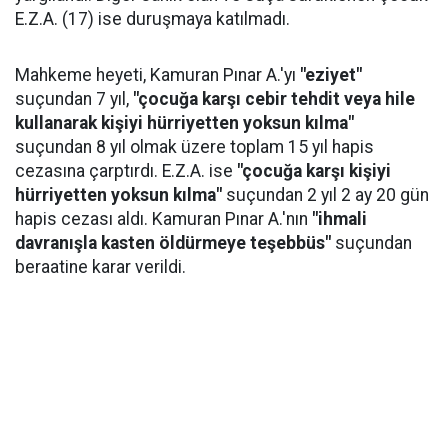
E.Z.A. (17) ise duruşmaya katılmadı.
Mahkeme heyeti, Kamuran Pınar A.'yı
"eziyet"
suçundan 7 yıl,
"çocuğa karşı cebir tehdit veya hile
kullanarak kişiyi hürriyetten yoksun kılma"
suçundan 8 yıl olmak üzere toplam 15 yıl hapis
cezasına çarptırdı. E.Z.A. ise
"çocuğa karşı kişiyi
hürriyetten yoksun kılma"
suçundan 2 yıl 2 ay 20 gün
hapis cezası aldı. Kamuran Pınar A.'nın
"ihmali
davranışla kasten öldürmeye teşebbüs"
suçundan
beraatine karar verildi.