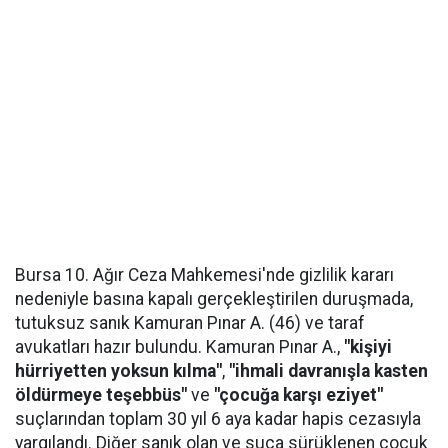
Bursa 10. Ağır Ceza Mahkemesi'nde gizlilik kararı
nedeniyle basına kapalı gerçekleştirilen duruşmada,
tutuksuz sanık Kamuran Pınar A. (46) ve taraf
avukatları hazır bulundu. Kamuran Pınar A.,
"kişiyi
hürriyetten yoksun kılma"
,
"ihmali davranışla kasten
öldürmeye teşebbüs"
ve
"çocuğa karşı eziyet"
suçlarından toplam 30 yıl 6 aya kadar hapis cezasıyla
yargılandı. Diğer sanık olan ve suça sürüklenen çocuk