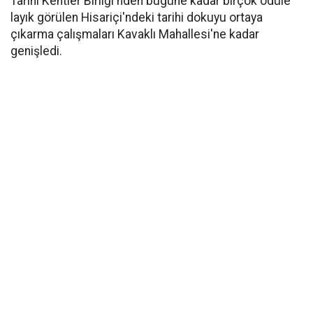
Tarihi Kentler Birliği'nden bugüne kadar birçok ödüle
layık görülen Hisariçi'ndeki tarihi dokuyu ortaya
çıkarma çalışmaları Kavaklı Mahallesi'ne kadar
genişledi.