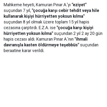
Mahkeme heyeti, Kamuran Pınar A.'yı
"eziyet"
suçundan 7 yıl,
"çocuğa karşı cebir tehdit veya hile
kullanarak kişiyi hürriyetten yoksun kılma"
suçundan 8 yıl olmak üzere toplam 15 yıl hapis
cezasına çarptırdı. E.Z.A. ise
"çocuğa karşı kişiyi
hürriyetten yoksun kılma"
suçundan 2 yıl 2 ay 20 gün
hapis cezası aldı. Kamuran Pınar A.'nın
"ihmali
davranışla kasten öldürmeye teşebbüs"
suçundan
beraatine karar verildi.