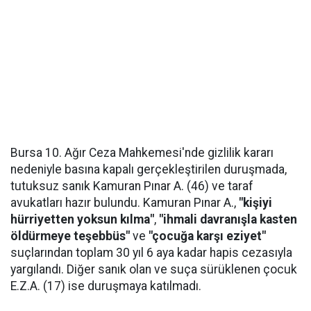
Bursa 10. Ağır Ceza Mahkemesi'nde gizlilik kararı
nedeniyle basına kapalı gerçekleştirilen duruşmada,
tutuksuz sanık Kamuran Pınar A. (46) ve taraf
avukatları hazır bulundu. Kamuran Pınar A.,
"kişiyi
hürriyetten yoksun kılma"
,
"ihmali davranışla kasten
öldürmeye teşebbüs"
ve
"çocuğa karşı eziyet"
suçlarından toplam 30 yıl 6 aya kadar hapis cezasıyla
yargılandı. Diğer sanık olan ve suça sürüklenen çocuk
E.Z.A. (17) ise duruşmaya katılmadı.