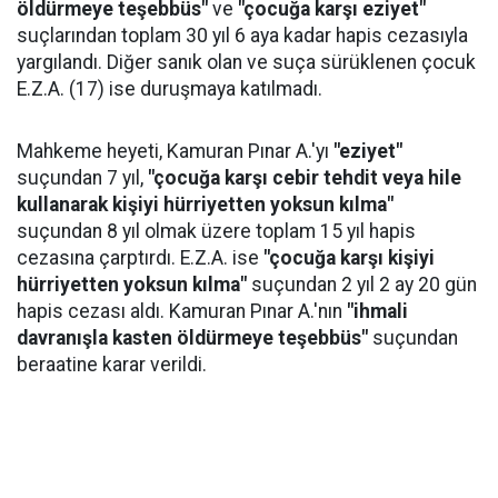
öldürmeye teşebbüs"
ve
"çocuğa karşı eziyet"
suçlarından toplam 30 yıl 6 aya kadar hapis cezasıyla
yargılandı. Diğer sanık olan ve suça sürüklenen çocuk
E.Z.A. (17) ise duruşmaya katılmadı.
Mahkeme heyeti, Kamuran Pınar A.'yı
"eziyet"
suçundan 7 yıl,
"çocuğa karşı cebir tehdit veya hile
kullanarak kişiyi hürriyetten yoksun kılma"
suçundan 8 yıl olmak üzere toplam 15 yıl hapis
cezasına çarptırdı. E.Z.A. ise
"çocuğa karşı kişiyi
hürriyetten yoksun kılma"
suçundan 2 yıl 2 ay 20 gün
hapis cezası aldı. Kamuran Pınar A.'nın
"ihmali
davranışla kasten öldürmeye teşebbüs"
suçundan
beraatine karar verildi.