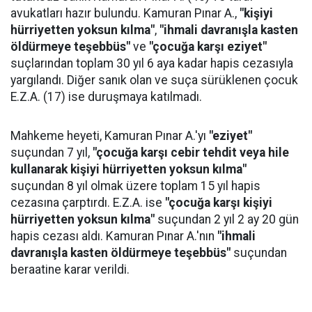
avukatları hazır bulundu. Kamuran Pınar A.,
"kişiyi
hürriyetten yoksun kılma"
,
"ihmali davranışla kasten
öldürmeye teşebbüs"
ve
"çocuğa karşı eziyet"
suçlarından toplam 30 yıl 6 aya kadar hapis cezasıyla
yargılandı. Diğer sanık olan ve suça sürüklenen çocuk
E.Z.A. (17) ise duruşmaya katılmadı.
Mahkeme heyeti, Kamuran Pınar A.'yı
"eziyet"
suçundan 7 yıl,
"çocuğa karşı cebir tehdit veya hile
kullanarak kişiyi hürriyetten yoksun kılma"
suçundan 8 yıl olmak üzere toplam 15 yıl hapis
cezasına çarptırdı. E.Z.A. ise
"çocuğa karşı kişiyi
hürriyetten yoksun kılma"
suçundan 2 yıl 2 ay 20 gün
hapis cezası aldı. Kamuran Pınar A.'nın
"ihmali
davranışla kasten öldürmeye teşebbüs"
suçundan
beraatine karar verildi.