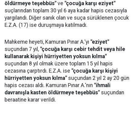
öldürmeye teşebbüs"
ve
"çocuğa karşı eziyet"
suçlarından toplam 30 yıl 6 aya kadar hapis cezasıyla
yargılandı. Diğer sanık olan ve suça sürüklenen çocuk
E.Z.A. (17) ise duruşmaya katılmadı.
Mahkeme heyeti, Kamuran Pınar A.'yı
"eziyet"
suçundan 7 yıl,
"çocuğa karşı cebir tehdit veya hile
kullanarak kişiyi hürriyetten yoksun kılma"
suçundan 8 yıl olmak üzere toplam 15 yıl hapis
cezasına çarptırdı. E.Z.A. ise
"çocuğa karşı kişiyi
hürriyetten yoksun kılma"
suçundan 2 yıl 2 ay 20 gün
hapis cezası aldı. Kamuran Pınar A.'nın
"ihmali
davranışla kasten öldürmeye teşebbüs"
suçundan
beraatine karar verildi.