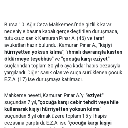
Bursa 10. Ağır Ceza Mahkemesi'nde gizlilik kararı
nedeniyle basına kapalı gerçekleştirilen duruşmada,
tutuksuz sanık Kamuran Pınar A. (46) ve taraf
avukatları hazır bulundu. Kamuran Pınar A.,
"kişiyi
hürriyetten yoksun kılma"
,
"ihmali davranışla kasten
öldürmeye teşebbüs"
ve
"çocuğa karşı eziyet"
suçlarından toplam 30 yıl 6 aya kadar hapis cezasıyla
yargılandı. Diğer sanık olan ve suça sürüklenen çocuk
E.Z.A. (17) ise duruşmaya katılmadı.
Mahkeme heyeti, Kamuran Pınar A.'yı
"eziyet"
suçundan 7 yıl,
"çocuğa karşı cebir tehdit veya hile
kullanarak kişiyi hürriyetten yoksun kılma"
suçundan 8 yıl olmak üzere toplam 15 yıl hapis
cezasına çarptırdı. E.Z.A. ise
"çocuğa karşı kişiyi