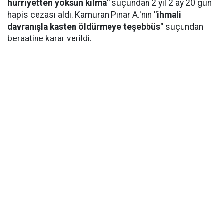
hürriyetten yoksun kılma"
suçundan 2 yıl 2 ay 20 gün
hapis cezası aldı. Kamuran Pınar A.'nın
"ihmali
davranışla kasten öldürmeye teşebbüs"
suçundan
beraatine karar verildi.