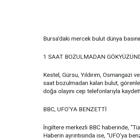
Bursa'daki mercek bulut dünya basını
1 SAAT BOZULMADAN GÖKYÜZÜND
Kestel, Gürsu, Yıldırım, Osmangazi ve 
saat bozulmadan kalan bulut, görenleri
doğa olayını cep telefonlarıyla kaydet
BBC, UFO'YA BENZETTİ
İngiltere merkezli BBC haberinde, "Tür
Haberin ayrıntısında ise, "UFO'ya ben