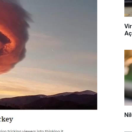
Vi
Açt
Ni