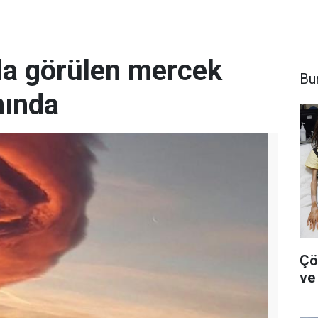
da görülen mercek
Bu
nında
Çö
ve