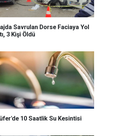
rajda Savrulan Dorse Faciaya Yol
ı, 3 Kişi Öldü
lüfer'de 10 Saatlik Su Kesintisi