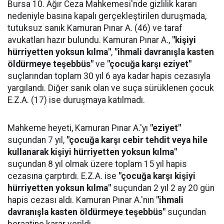
Bursa 10. Ağır Ceza Mahkemesi'nde gizlilik kararı
nedeniyle basına kapalı gerçekleştirilen duruşmada,
tutuksuz sanık Kamuran Pınar A. (46) ve taraf
avukatları hazır bulundu. Kamuran Pınar A.,
"kişiyi
hürriyetten yoksun kılma"
,
"ihmali davranışla kasten
öldürmeye teşebbüs"
ve
"çocuğa karşı eziyet"
suçlarından toplam 30 yıl 6 aya kadar hapis cezasıyla
yargılandı. Diğer sanık olan ve suça sürüklenen çocuk
E.Z.A. (17) ise duruşmaya katılmadı.
Mahkeme heyeti, Kamuran Pınar A.'yı
"eziyet"
suçundan 7 yıl,
"çocuğa karşı cebir tehdit veya hile
kullanarak kişiyi hürriyetten yoksun kılma"
suçundan 8 yıl olmak üzere toplam 15 yıl hapis
cezasına çarptırdı. E.Z.A. ise
"çocuğa karşı kişiyi
hürriyetten yoksun kılma"
suçundan 2 yıl 2 ay 20 gün
hapis cezası aldı. Kamuran Pınar A.'nın
"ihmali
davranışla kasten öldürmeye teşebbüs"
suçundan