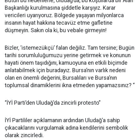
Bütün bu nedenlerle; Uludağ’da, bu koşullarda bir Alan
Başkanlığı kurulmasına şiddetle karşıyız. Karar
vericileri uyarıyoruz. Bölgede yaşayan milyonlarca
insanın hayat hakkına tecavüz etme gafletine
düşmeyin. Sakın ola ki, bu vebale girmeyin!
Bizler, ‘istemezükçü’ falan değiliz. Tam tersine; Bugün
tarihi sorumluluğumuzu yerine getirmek ve konunun
hayati önem taşıdığını, kamuoyuna en etkili biçimde
anlatabilmek için buradayız. Bursa’nın varlık nedeni
olan en önemli değerini, Bursalıları ve Bursa’nın
toplumsal dinamiklerini ikna etmeden yapamazsınız? “
“İYİ Parti’den Uludağ’da zincirli protesto”
İYİ Partililer açıklamanın ardından Uludağ’a sahip
çıkacaklarını vurgulamak adına kendilerini sembolik
olarak zincirledi.