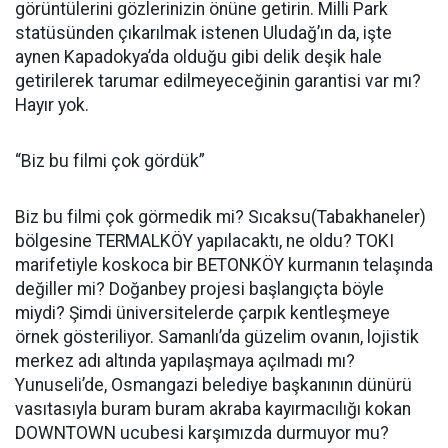
görüntülerini gözlerinizin önüne getirin. Milli Park
statüsünden çıkarılmak istenen Uludağ’ın da, işte
aynen Kapadokya’da olduğu gibi delik deşik hale
getirilerek tarumar edilmeyeceğinin garantisi var mı?
Hayır yok.
“Biz bu filmi çok gördük”
Biz bu filmi çok görmedik mi? Sıcaksu(Tabakhaneler)
bölgesine TERMALKÖY yapılacaktı, ne oldu? TOKI
marifetiyle koskoca bir BETONKÖY kurmanın telaşında
değiller mi? Doğanbey projesi başlangıçta böyle
miydi? Şimdi üniversitelerde çarpık kentleşmeye
örnek gösteriliyor. Samanlı’da güzelim ovanın, lojistik
merkez adı altında yapılaşmaya açılmadı mı?
Yunuseli’de, Osmangazi belediye başkanının dünürü
vasıtasıyla buram buram akraba kayırmacılığı kokan
DOWNTOWN ucubesi karşımızda durmuyor mu?